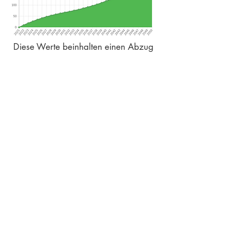
Diese Werte beinhalten einen Abzug
für den Permanenzpuffer (15% der
Zertifikate) sowie das Honorar für
eva (15%).
Mehr Informationen:
Project Design Document
JETZT ANFRAGEN
Vorheriges
Nächstes